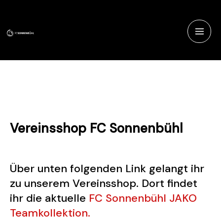
Zum
Main
Inhalt
Men
springen
Vereinsshop
Vereinsshop FC Sonnenbühl
Über unten folgenden Link gelangt ihr
zu unserem Vereinsshop. Dort findet
ihr die aktuelle
FC Sonnenbühl JAKO
Teamkollektion.