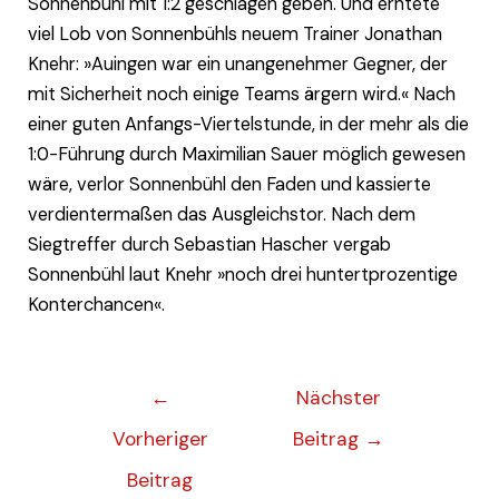
Sonnenbühl mit 1:2 geschlagen geben. Und erntete
viel Lob von Sonnenbühls neuem Trainer Jonathan
Knehr: »Auingen war ein unangenehmer Gegner, der
mit Sicherheit noch einige Teams ärgern wird.« Nach
einer guten Anfangs-Viertelstunde, in der mehr als die
1:0-Führung durch Maximilian Sauer möglich gewesen
wäre, verlor Sonnenbühl den Faden und kassierte
verdientermaßen das Ausgleichstor. Nach dem
Siegtreffer durch Sebastian Hascher vergab
Sonnenbühl laut Knehr »noch drei huntertprozentige
Konterchancen«.
←
Nächster
Vorheriger
Beitrag
→
Beitrag